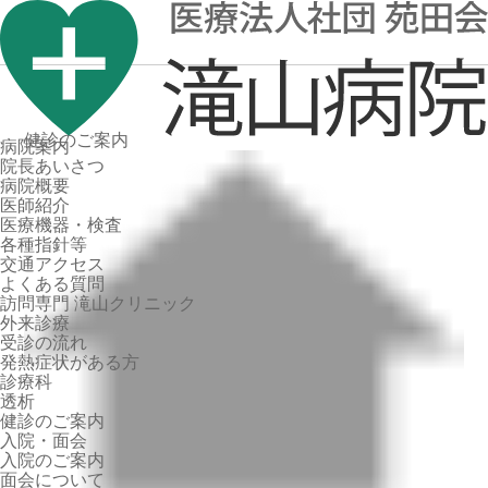
健診のご案内
病院案内
院長あいさつ
病院概要
医師紹介
医療機器・検査
各種指針等
交通アクセス
よくある質問
訪問専門 滝山クリニック
外来診療
受診の流れ
発熱症状がある方
診療科
透析
健診のご案内
入院・面会
入院のご案内
面会について