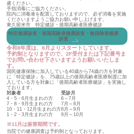
慮ください。
手指消毒にご協力ください。
院内に消毒液を配置しておりますので、必ず消毒を実施
くださいますようご協力お願い申し上げます。
東久留米市 特定健診・後期高齢者医療健診
特定健康診査・後期高齢者健康診査・無保険者健康
診査
令和8年度は、6月よりスタートしています。
予約制となりますので、2F受付または下記番号ま
でお問い合わせ下さいますようお願いいたしま
す。
国民健康保険に加入している40歳から74歳の方を対象
に「特定健診」を、75歳以上の後期高齢者医療制度に加
入している方を対象に「後期高齢者医療健診」を実施し
ております。
対象者
受診月
4・5・6月生まれの方
6～7月
7・8・9月生まれの方
7月～8月
10・11・12月生まれの方
8月～9月
1・2・3月生まれの方
9月～10月
※11月は振替期間です。
当院での健康調査は予約制となっております。