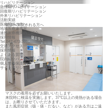
リハビリテーション
健診のご案内
急性期リハビリテーション
回復期リハビリテーション
外来リハビリテーション
活動実績
医療関係の方へ
健診へ来院される方へ
地域医療連携室
連携医療機関のご紹介
採用情報
Tel.042-473-3311
交通アクセス
採用情報
よくある質問
院内紹介パノラマ
個人情報保護方針
サイトポリシー
マスクの着用を必ずお願いいたします。
来院時に検温を実施します。37℃以上の発熱がある場合
は、お断りさせていただきます。
また風邪症状（咳・痰・だるい、など）がある方はご遠