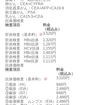
肺がん：CEA+CYFRA
消化器系がん：CEA+AFP+CA19-9
前立腺がん：PSA
乳がん：CA15-3+CEA
抗体価検査
検査項目
料金
（税込み）
3,520円
※
肝炎検査
（基本料）
肝炎検査 HBs抗体
1,320円
肝炎検査 HBs抗原
1,287円
肝炎検査 HCV抗体
1,155円
肝炎検査 HBc抗体
1,463円
肝炎検査 HBe抗体
1,111円
肝炎検査 Hbe抗原
1,111円
抗体価検査
検査項目
料金
（税込み）
3,520円
※
抗体価検査
（基本料）
①風疹
（HI）
946円
②風疹
（EIA）
2,486円
③麻疹
（NT）
946円
④麻疹
（EIA）
2,486円
⑤血液検査 ムンプス
（EIA）
2,486円