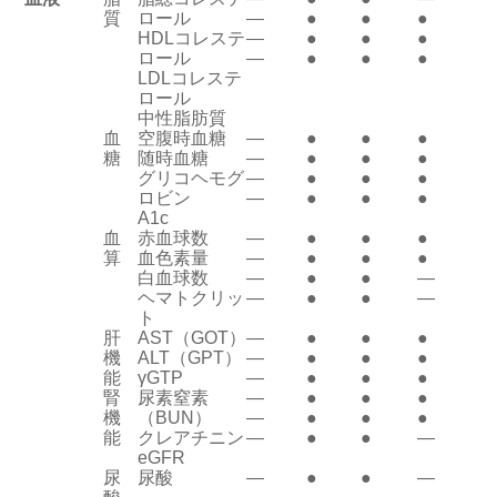
質
ロール
―
●
●
●
HDLコレステ
―
●
●
●
ロール
―
●
●
●
LDLコレステ
ロール
中性脂肪質
血
空腹時血糖
―
●
●
●
糖
随時血糖
―
●
●
●
グリコヘモグ
―
●
●
●
ロビン
―
●
●
●
A1c
血
赤血球数
―
●
●
●
算
血色素量
―
●
●
●
白血球数
―
●
●
―
ヘマトクリッ
―
●
●
―
ト
肝
AST（GOT）
―
●
●
●
機
ALT（GPT）
―
●
●
●
能
γGTP
―
●
●
●
腎
尿素窒素
―
●
●
●
機
（BUN）
―
●
●
●
能
クレアチニン
―
●
●
―
eGFR
尿
尿酸
―
●
●
―