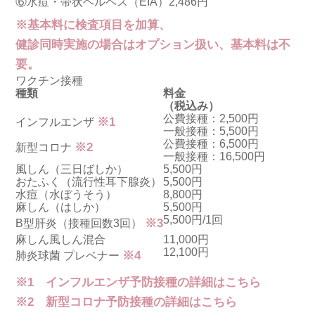
⑥水痘・帯状ヘルペス
（EIA）
2,486円
※基本料に検査項目を加算、
健診同時実施の場合はオプション扱い、基本料は不
要。
ワクチン接種
種類
料金
（税込み）
公費接種：2,500円
※1
インフルエンザ
一般接種：5,500円
公費接種：6,500円
※2
新型コロナ
一般接種：16,500円
風しん
（三日ばしか）
5,500円
おたふく
（流行性耳下腺炎）
5,500円
水痘
（水ぼうそう）
8,800円
麻しん
（はしか）
5,500円
5,500円/1回
※3
B型肝炎
（接種回数3回）
麻しん風しん混合
11,000円
12,100円
※4
肺炎球菌 プレベナー
※1
インフルエンザ予防接種の詳細はこちら
※2
新型コロナ予防接種の詳細はこちら