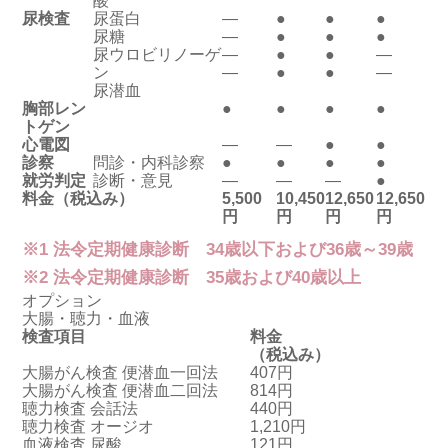
酸
尿検査
尿蛋白
―
●
●
●
尿糖
―
●
●
●
尿ウロビリノーゲ
―
●
●
―
ン
―
●
●
―
尿潜血
胸部レン
●
●
●
●
トゲン
心電図
―
―
●
●
診察
問診・内科診察
●
●
●
●
就労判定
診断・意見
―
―
―
●
料金（税込み）
5,500
10,450
12,650
12,650
円
円
円
円
※1 法令定期健康診断 34歳以下および36歳～39歳
※2 法令定期健康診断 35歳および40歳以上
オプション
大腸・聴力・血液
検査項目
料金
（税込み）
大腸がん検査 便潜血一回法
407円
大腸がん検査 便潜血二回法
814円
聴力検査 会話法
440円
聴力検査 オージオ
1,210円
血液検査 尿酸
121円