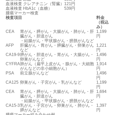
血液検査 クレアチニン
（腎臓）
121円
血液検査 HbA1c
（血糖）
539円
腫瘍マーカー検査
検査項目
料金
（税込
み）
CEA
胃がん・膵がん・大腸がん・肺がん・肝
1,199
臓がん・胆道がん
円
・結腸がん・甲状腺がん・膀胱がんなど
AFP
肝臓がん・胃がん・膵臓がん・卵巣がん
1,221
など
円
CA19-9
膵がん・胆道がん・胃がん・大腸がん・
1,496
卵巣がんなど
円
CYFRA
肺がん
（扁平上皮がん・腺がん・大細胞
1,914
がんなどの非小細胞がん）
円
PSA
前立腺がんなど
1,496
円
CA125
卵巣がん・子宮がん・乳がんなど
1,199
円
CEA
胃がん・膵がん・大腸がん・肺がん・肝
1,694
臓がん・胆道がん
円
・結腸がん・甲状腺がん・膀胱がんなど
CA15-3
乳がん・子宮がん・卵巣がん・肺がん・
1,397
膵がんなど
円
腫瘍マーカー組み合わせ例