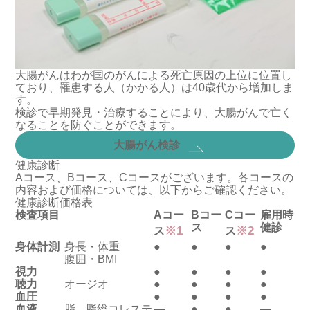
大腸がんはわが国のがんによる死亡原因の上位に位置し
ており、罹患する人（かかる人）は40歳代から増加しま
す。
検診で早期発見・治療することにより、大腸がんで亡く
なることを防ぐことができます。
大腸がん検診
健康診断
Aコース、Bコース、Cコースがございます。各コースの
内容および価格については、以下からご確認ください。
健康診断価格表
検査項目
Aコー
Bコー
Cコー
雇用時
ス
健診
※1
※2
ス
ス
身体計測
身長・体重
●
●
●
●
腹囲・BMI
視力
●
●
●
●
聴力
オージオ
●
●
●
●
血圧
●
●
●
●
血液
脂
脂総コレステ
―
●
●
―